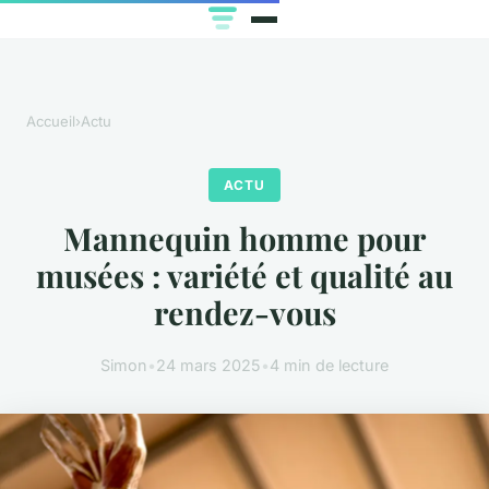
Accueil
›
Actu
ACTU
Mannequin homme pour
musées : variété et qualité au
rendez-vous
Simon
•
24 mars 2025
•
4 min de lecture