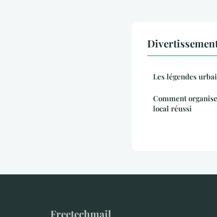
Divertissement
Les légendes urba
Comment organiser
local réussi
Freetechmail