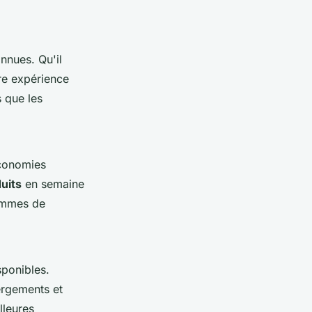
nnues. Qu'il
re expérience
s que les
économies
duits
en semaine
ammes de
ponibles.
ergements et
lleures