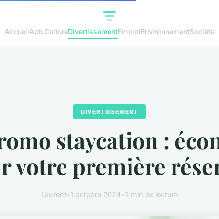
Accueil
Actu
Culture
Divertissement
Emploi
Environnement
Société
DIVERTISSEMENT
romo staycation : éco
r votre première rése
Laurent
•
1 octobre 2024
•
2 min de lecture