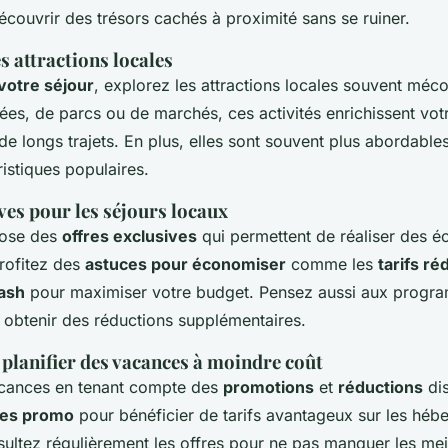
couvrir des trésors cachés à proximité sans se ruiner.
 attractions locales
votre séjour
, explorez les attractions locales souvent méco
ées, de parcs ou de marchés, ces activités enrichissent vot
de longs trajets. En plus, elles sont souvent plus abordable
ristiques populaires.
ves pour les séjours locaux
pose des
offres exclusives
qui permettent de réaliser des 
Profitez des
astuces pour économiser
comme les
tarifs ré
lash
pour maximiser votre budget. Pensez aussi aux progr
 obtenir des réductions supplémentaires.
 planifier des vacances à moindre coût
acances en tenant compte des
promotions
et
réductions
dis
es promo
pour bénéficier de tarifs avantageux sur les héb
nsultez régulièrement les offres pour ne pas manquer les mei