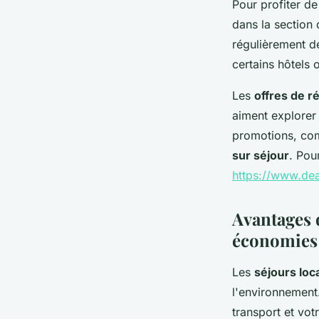
Pour profiter de
dans la section
régulièrement d
certains hôtels
Les
offres de r
aiment explorer
promotions, co
sur séjour
. Pou
https://www.dea
Avantages 
économies
Les
séjours loc
l'environnement.
transport et vo