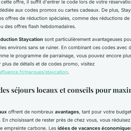
 cette offre, il suffit d'entrer le code lors de votre réservat
 dédiée aux codes promos ou cartes cadeaux. De plus, Sta
es offres de réduction spéciales, comme des réductions d
 ou des offres flash hebdomadaires.
éduction Staycation
sont particulièrement avantageuses pou
 les environs sans se ruiner. En combinant ces codes avec d
mme le programme de parrainage, vous pouvez encore plu
r plus de détails et de codes promo, visitez
lfluence.fr/marques/staycation
.
des séjours locaux et conseils pour maxi
aux
offrent de nombreux
avantages
, tant pour votre budge
 En choisissant de rester près de chez vous, vous réduisez 
tre empreinte carbone. Les
idées de vacances économique