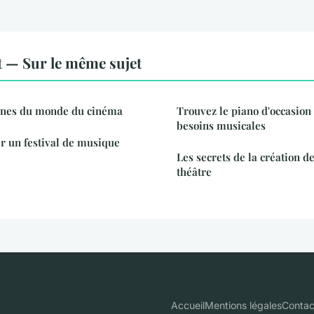
 — Sur le même sujet
ines du monde du cinéma
Trouvez le piano d'occasion
besoins musicales
 un festival de musique
Les secrets de la création d
théâtre
Accueil
Mentions légales
Contac