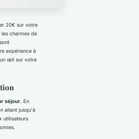
er 20€ sur votre
r les charmes de
sont
ère expérience à
n œil sur votre
tion
r séjour
. En
n allant jusqu'à
 utilisateurs
nomies.