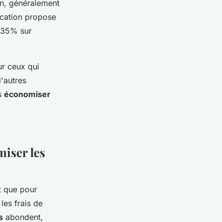
ion, généralement
ycation propose
e 35% sur
r ceux qui
'autres
s
économiser
miser les
t que pour
les frais de
s
abondent,