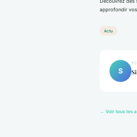
Découvrez des s
approfondir vos 
Actu
EC
S
S
← Voir tous les a