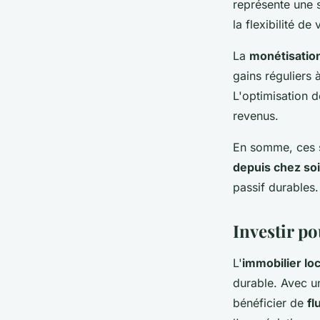
représente une 
la flexibilité d
La
monétisatio
gains réguliers 
L'optimisation d
revenus.
En somme, ces st
depuis chez soi
passif durables.
Investir p
L'
immobilier loc
durable. Avec un
bénéficier de
fl