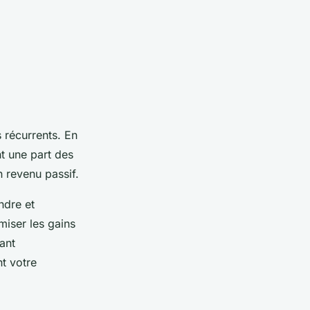
 récurrents. En
nt une part des
 revenu passif.
ndre et
miser les gains
rant
t votre