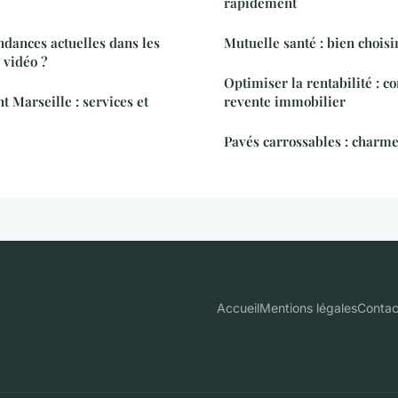
rapidement
ndances actuelles dans les
Mutuelle santé : bien choisi
 vidéo ?
Optimiser la rentabilité : co
t Marseille : services et
revente immobilier
Pavés carrossables : charme
Accueil
Mentions légales
Contac