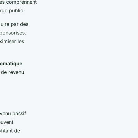
ages comprennent
arge public.
uire par des
sponsorisés.
ximiser les
tomatique
s de revenu
evenu passif
euvent
fitant de