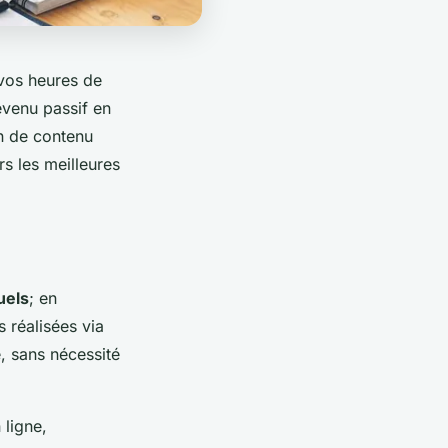
 vos heures de
evenu passif en
on de contenu
rs les meilleures
uels
; en
 réalisées via
e, sans nécessité
 ligne,