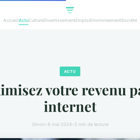
Accueil
Actu
Culture
Divertissement
Emploi
Environnement
Société
ACTU
misez votre revenu p
internet
Simon
•
6 mai 2024
•
2 min de lecture