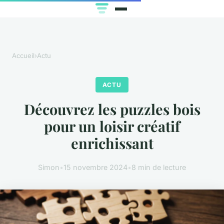
Accueil
›
Actu
ACTU
Découvrez les puzzles bois
pour un loisir créatif
enrichissant
Simon
•
15 novembre 2024
•
8 min de lecture